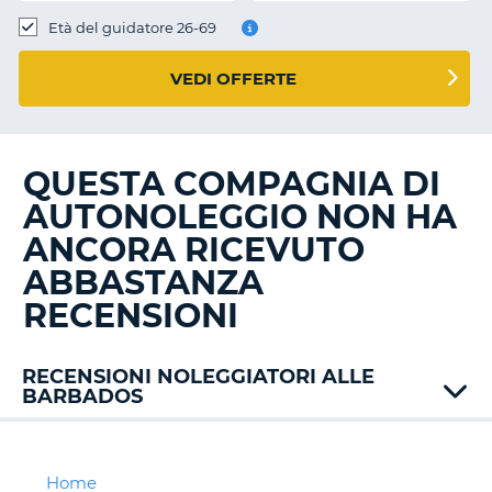
Età del guidatore 26-69
VEDI OFFERTE
QUESTA COMPAGNIA DI
AUTONOLEGGIO NON HA
ANCORA RICEVUTO
ABBASTANZA
RECENSIONI
RECENSIONI NOLEGGIATORI ALLE
BARBADOS
Drive-
a-
matic
Home
T