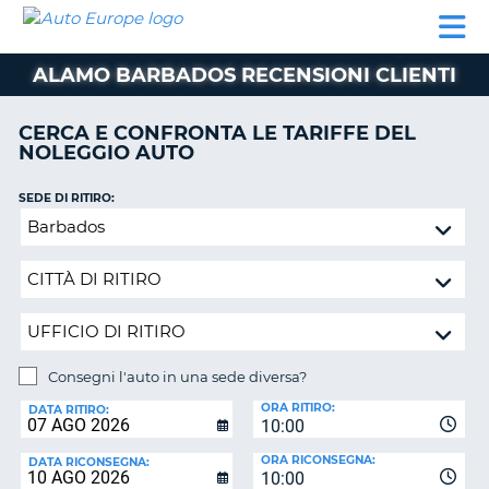
AUTO
NOLEGGIO
NOLEGGIO
NOLEGGIO
PARTNER
AIUTO
EUROPE
AUTO
AUTO
CAMPER
ALAMO BARBADOS RECENSIONI CLIENTI
NOLEGGIO
CAMPER
CERCA E CONFRONTA LE TARIFFE DEL
PARTNER
NOLEGGIO AUTO
NE
AIUTO
SEDE DI RITIRO:
IL
Consegni
MIO
l'auto
ACCOUNT
in
GESTISCI
una
PRENOTAZIONE
sede
diversa?
SVIZZERA
Consegni l'auto in una sede diversa?
LINGUA
SEDE
ORA RITIRO:
DI
DATA RITIRO:
10:00
RICONSEGNA:
ORA RICONSEGNA:
DATA RICONSEGNA:
10:00