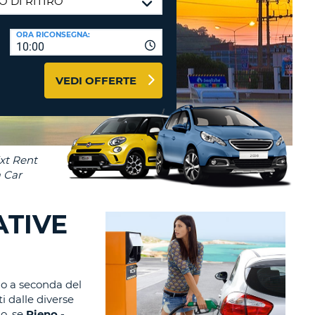
RI
O
I VIAGGIO E AFFILIATI
ORA RICONSEGNA:
WEB
10:00
LOGIN
RE
LO
VEDI OFFERTE
TO
A
RD
RE
LO
O
O
ATIVE
RE
no a seconda del
i dalle diverse
io, se
Pieno -