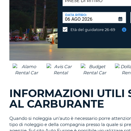
SEDE
DI
DATA RITIRO:
Consegni
RICONSEGNA:
l'auto
Età del guidatore 26-69
in
una
sede
diversa?
INFORMAZIONI UTILI 
AL CARBURANTE
Quando si noleggia un'auto è necessario porre attenzione
tipo di noleggio e della compagnia presso la quale si pren
agenzie. Sul sito Auto Europe è possibile visualizzare sott