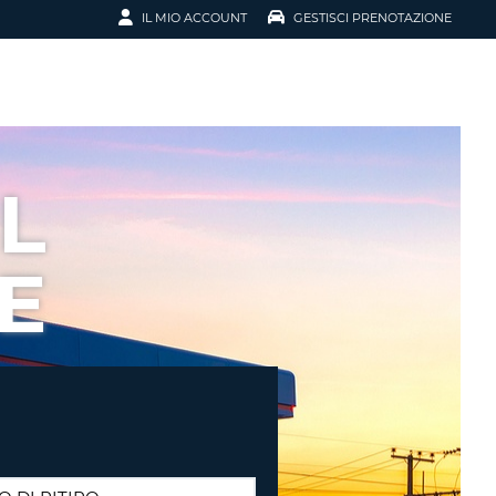
IL MIO ACCOUNT
GESTISCI PRENOTAZIONE
SCI LA
OTAZIONE
IRIZZO EMAIL
IL
L
D
I VOUCHER
E
ENOTAZIONE
ICATO LA TUA PASSWORD?
NOTAZIONI PIÙ VELOCI
A UN ACCOUNT