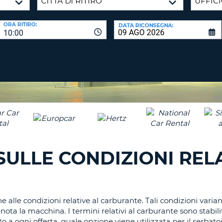
CARATTE
NUOVA
ALMEN
AGENZIE D
PASSWORD
ORA RITIRO:
DATA RICONSEGNA:
UN
10:00
CARATTE
MAISUCO
ALMEN
MODIFIC
PASSWO
UN
CARATTE
MINUSCO
CANCEL
ALMEN
UN
NUMERO
ALMEN
SULLE CONDIZIONI REL
UN
CARATTE
SPECIALE
 alle condizioni relative al carburante. Tali condizioni varia
ota la macchina. I termini relativi al carburante sono stabilit
o a ogni offerta, quale opzione viene utilizzata per il serbato