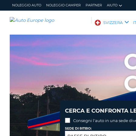
NOLEGGIO AUTO
NOLEGGIO CAMPER
PARTNER
AIUTO
AUTO
SVIZZERA
I
EUROPE
NOLEGGIO
AUTO
NOLEGGIO
CAMPER
PARTNER
AIUTO
IL
GESTISCI
MIO
PRENOTAZIONE
ACCOUNT
SVIZZERA
LINGUA
CERCA E CONFRONTA LE
Consegni l'auto in una sede div
SEDE DI RITIRO: