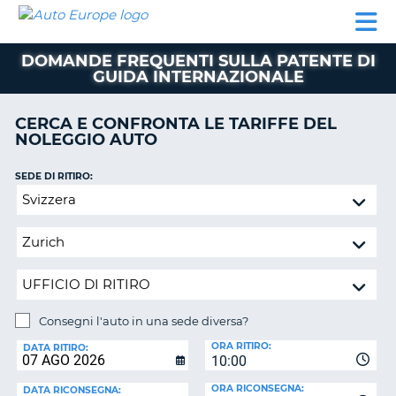
AUTO
NOLEGGIO
NOLEGGIO
NOLEGGIO
PARTNER
AIUTO
EUROPE
AUTO
AUTO
CAMPER
DOMANDE FREQUENTI SULLA PATENTE DI
NOLEGGIO
GUIDA INTERNAZIONALE
CAMPER
PARTNER
CERCA E CONFRONTA LE TARIFFE DEL
NE
NOLEGGIO AUTO
AIUTO
IL
SEDE DI RITIRO:
MIO
Consegni
ACCOUNT
l'auto
in
GESTISCI
una
PRENOTAZIONE
sede
SVIZZERA
diversa?
LINGUA
Consegni l'auto in una sede diversa?
SEDE
ORA RITIRO:
DI
DATA RITIRO:
10:00
RICONSEGNA:
ORA RICONSEGNA:
DATA RICONSEGNA: