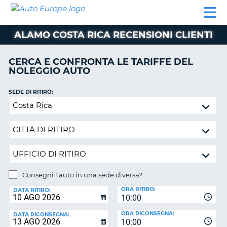
AUTO
NOLEGGIO
NOLEGGIO
NOLEGGIO
PARTNER
AIUTO
EUROPE
AUTO
AUTO
CAMPER
ALAMO COSTA RICA RECENSIONI CLIENTI
NOLEGGIO
CAMPER
CERCA E CONFRONTA LE TARIFFE DEL
PARTNER
NOLEGGIO AUTO
NE
AIUTO
SEDE DI RITIRO:
IL
Consegni
MIO
l'auto
ACCOUNT
in
GESTISCI
una
PRENOTAZIONE
sede
diversa?
SVIZZERA
Consegni l'auto in una sede diversa?
LINGUA
SEDE
ORA RITIRO:
DI
DATA RITIRO:
10:00
RICONSEGNA:
ORA RICONSEGNA:
DATA RICONSEGNA:
10:00