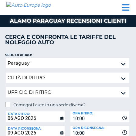
AUTO
NOLEGGIO
NOLEGGIO
NOLEGGIO
PARTNER
AIUTO
EUROPE
AUTO
AUTO
CAMPER
ALAMO PARAGUAY RECENSIONI CLIENTI
NOLEGGIO
CAMPER
CERCA E CONFRONTA LE TARIFFE DEL
PARTNER
NOLEGGIO AUTO
NE
AIUTO
SEDE DI RITIRO:
IL
Consegni
MIO
l'auto
ACCOUNT
in
GESTISCI
una
PRENOTAZIONE
sede
diversa?
SVIZZERA
Consegni l'auto in una sede diversa?
LINGUA
SEDE
ORA RITIRO:
DI
DATA RITIRO:
10:00
RICONSEGNA:
ORA RICONSEGNA:
DATA RICONSEGNA:
10:00