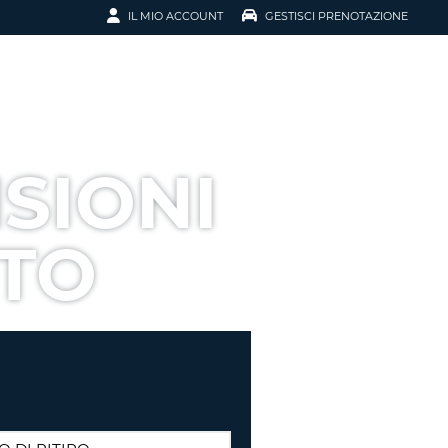
IL MIO ACCOUNT
GESTISCI PRENOTAZIONE
SCI LA
OTAZIONE
IRIZZO EMAIL
IL
SIONI
D
I VOUCHER
TO
ENOTAZIONE
ICATO LA TUA PASSWORD?
NOTAZIONI PIÙ VELOCI
A UN ACCOUNT