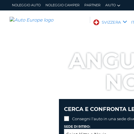
NOLEGGIO AUTO
NOLEGGIO CAMPER
PARTNER
AIUTO
AUTO
SVIZZERA
I
EUROPE
NOLEGGIO
AUTO
ANGU
NOLEGGIO
CAMPER
N
PARTNER
AIUTO
IL
GESTISCI
MIO
PRENOTAZIONE
ACCOUNT
SVIZZERA
LINGUA
CERCA E CONFRONTA LE
Consegni l'auto in una sede div
SEDE DI RITIRO: