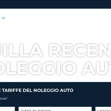
GESTI
LOGIN
T
IL
PREN
TUO
IL TUO IND
INDIRIZZO
LA TUA EMA
EMAIL
ILLA RECEN
PASSWOR
NUMERO D
PASSWORD
OLEGGIO AU
ATTUALE
LOGIN
VEDI PR
NUOVA
HAI DIMENT
PASSWORD
 TARIFFE DEL NOLEGGIO AUTO
PER PRE
ersa?
CRE
8-
CONFERMA
16
LA