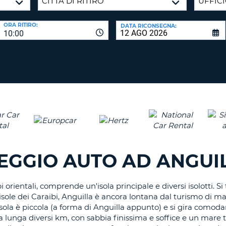
CARATTE
NUOVA
ALMEN
AGENZIE D
PASSWORD
ORA RITIRO:
DATA RICONSEGNA:
UN
10:00
CARATTE
MAISUCO
ALMEN
MODIFIC
PASSWO
UN
CARATTE
MINUSCO
CANCEL
ALMEN
UN
NUMERO
ALMEN
EGGIO AUTO AD ANGUI
UN
CARATTE
SPECIALE
 orientali, comprende un'isola principale e diversi isolotti. Si
isole dei Caraibi, Anguilla è ancora lontana dal turismo di mas
'isola è piccola (a forma di Anguilla appunto) e si gira como
nga diversi km, con sabbia finissima e soffice e un mare tras