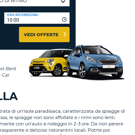
RI
O
I VIAGGIO E AFFILIATI
ORA RICONSEGNA:
WEB
10:00
LOGIN
RE
LO
VEDI OFFERTE
TO
A
RD
RE
LO
O
O
LLA
RE
 trata di un'isola paradisiaca, caratterizzata da spiagge di
sa, le spiagge non sono affollate e i rirmi sono lenti.
damente con un'auto a noleggio in 2-3 ore. Da non perere
parente e deliziosi ristorantini locali. Potrte poi