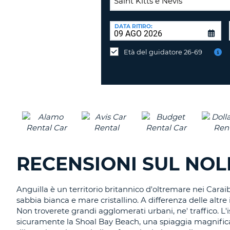
SEDE
DI
DATA RITIRO:
Consegni
RICONSEGNA:
l'auto
Età del guidatore 26-69
in
una
sede
diversa?
RECENSIONI SUL NOL
Anguilla è un territorio britannico d'oltremare nei Caraibi
sabbia bianca e mare cristallino. A differenza delle altre 
Non troverete grandi agglomerati urbani, ne' traffico. L
sicuramente la Shoal Bay Beach, una spiaggia magnifica lu