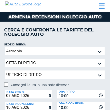
AUTO
NOLEGGIO
NOLEGGIO
NOLEGGIO
PARTNER
AIUTO
EUROPE
AUTO
AUTO
CAMPER
ARMENIA RECENSIONI NOLEGGIO AUTO
NOLEGGIO
CAMPER
CERCA E CONFRONTA LE TARIFFE DEL
PARTNER
NOLEGGIO AUTO
NE
AIUTO
SEDE DI RITIRO:
IL
Consegni
MIO
l'auto
ACCOUNT
in
GESTISCI
una
PRENOTAZIONE
sede
diversa?
SVIZZERA
Consegni l'auto in una sede diversa?
LINGUA
SEDE
ORA RITIRO:
DI
DATA RITIRO:
10:00
RICONSEGNA:
ORA RICONSEGNA:
DATA RICONSEGNA:
10:00