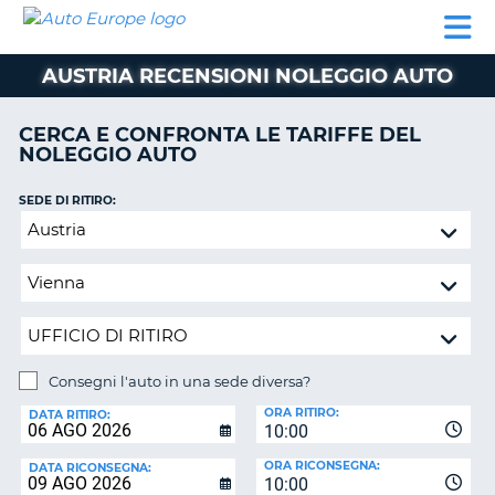
AUTO
NOLEGGIO
NOLEGGIO
NOLEGGIO
PARTNER
AIUTO
EUROPE
AUTO
AUTO
CAMPER
AUSTRIA RECENSIONI NOLEGGIO AUTO
NOLEGGIO
CAMPER
CERCA E CONFRONTA LE TARIFFE DEL
PARTNER
NOLEGGIO AUTO
NE
AIUTO
SEDE DI RITIRO:
IL
Consegni
MIO
l'auto
ACCOUNT
in
GESTISCI
una
PRENOTAZIONE
sede
diversa?
SVIZZERA
Consegni l'auto in una sede diversa?
LINGUA
SEDE
ORA RITIRO:
DI
DATA RITIRO:
10:00
RICONSEGNA:
ORA RICONSEGNA:
DATA RICONSEGNA:
10:00