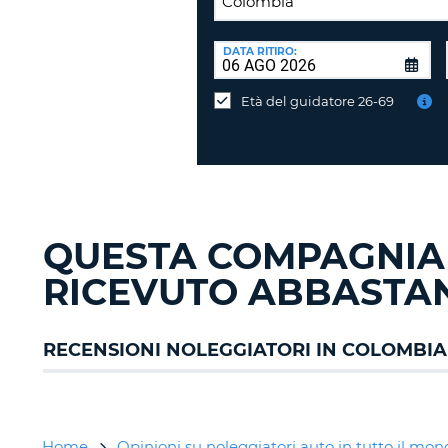
SEDE
DI
DATA RITIRO:
Consegni
RICONSEGNA:
l'auto
Età del guidatore 26-69
in
una
sede
diversa?
QUESTA COMPAGNIA
RICEVUTO ABBASTAN
RECENSIONI NOLEGGIATORI IN COLOMBIA
Home
Opinioni su noleggiatori auto in tutto il mo