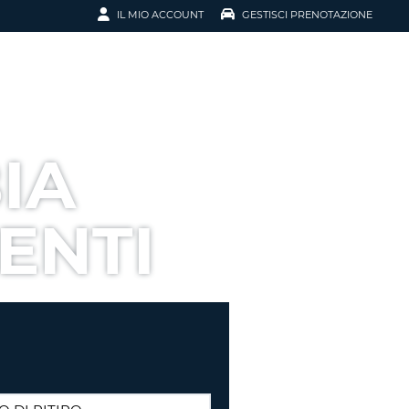
IL MIO ACCOUNT
GESTISCI PRENOTAZIONE
SCI LA
OTAZIONE
IRIZZO EMAIL
IL
IA
D
I VOUCHER
ENTI
ENOTAZIONE
ICATO LA TUA PASSWORD?
NOTAZIONI PIÙ VELOCI
A UN ACCOUNT