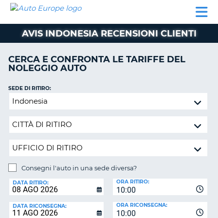
AUTO
NOLEGGIO
NOLEGGIO
NOLEGGIO
PARTNER
AIUTO
EUROPE
AUTO
AUTO
CAMPER
AVIS INDONESIA RECENSIONI CLIENTI
NOLEGGIO
CAMPER
CERCA E CONFRONTA LE TARIFFE DEL
PARTNER
NOLEGGIO AUTO
NE
AIUTO
SEDE DI RITIRO:
IL
Consegni
MIO
l'auto
ACCOUNT
in
GESTISCI
una
PRENOTAZIONE
sede
diversa?
SVIZZERA
Consegni l'auto in una sede diversa?
LINGUA
SEDE
ORA RITIRO:
DI
DATA RITIRO:
10:00
RICONSEGNA:
ORA RICONSEGNA:
DATA RICONSEGNA:
10:00