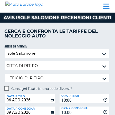
AUTO
NOLEGGIO
NOLEGGIO
NOLEGGIO
PARTNER
AIUTO
EUROPE
AUTO
AUTO
CAMPER
AVIS ISOLE SALOMONE RECENSIONI CLIENTI
NOLEGGIO
CAMPER
CERCA E CONFRONTA LE TARIFFE DEL
PARTNER
NOLEGGIO AUTO
NE
AIUTO
SEDE DI RITIRO:
IL
Consegni
MIO
l'auto
ACCOUNT
in
GESTISCI
una
PRENOTAZIONE
sede
diversa?
SVIZZERA
Consegni l'auto in una sede diversa?
LINGUA
SEDE
ORA RITIRO:
DI
DATA RITIRO:
10:00
RICONSEGNA:
ORA RICONSEGNA:
DATA RICONSEGNA:
10:00