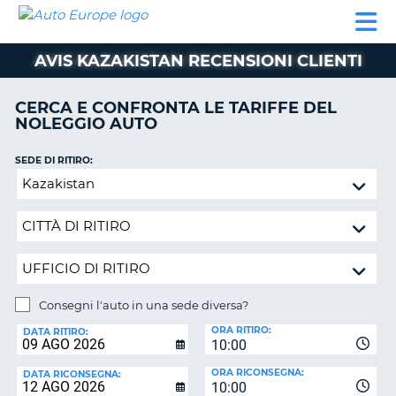
AUTO
NOLEGGIO
NOLEGGIO
NOLEGGIO
PARTNER
AIUTO
EUROPE
AUTO
AUTO
CAMPER
AVIS KAZAKISTAN RECENSIONI CLIENTI
NOLEGGIO
CAMPER
CERCA E CONFRONTA LE TARIFFE DEL
PARTNER
NOLEGGIO AUTO
NE
AIUTO
SEDE DI RITIRO:
IL
Consegni
MIO
l'auto
ACCOUNT
in
GESTISCI
una
PRENOTAZIONE
sede
diversa?
SVIZZERA
Consegni l'auto in una sede diversa?
LINGUA
SEDE
ORA RITIRO:
DI
DATA RITIRO:
10:00
RICONSEGNA:
ORA RICONSEGNA:
DATA RICONSEGNA:
10:00