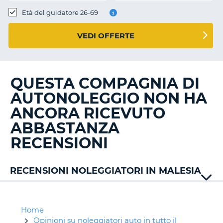
Età del guidatore 26-69
VEDI OFFERTE
QUESTA COMPAGNIA DI
AUTONOLEGGIO NON HA
ANCORA RICEVUTO
ABBASTANZA
RECENSIONI
RECENSIONI NOLEGGIATORI IN MALESIA
Europcar
Hawk
Rent
Home
a
Opinioni su noleggiatori auto in tutto il
T