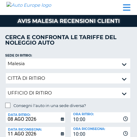
AUTO
NOLEGGIO
NOLEGGIO
NOLEGGIO
PARTNER
AIUTO
EUROPE
AUTO
AUTO
CAMPER
AVIS MALESIA RECENSIONI CLIENTI
NOLEGGIO
CAMPER
CERCA E CONFRONTA LE TARIFFE DEL
PARTNER
NOLEGGIO AUTO
NE
AIUTO
SEDE DI RITIRO:
IL
Consegni
MIO
l'auto
ACCOUNT
in
GESTISCI
una
PRENOTAZIONE
sede
diversa?
SVIZZERA
Consegni l'auto in una sede diversa?
LINGUA
SEDE
ORA RITIRO:
DI
DATA RITIRO:
10:00
RICONSEGNA:
ORA RICONSEGNA:
DATA RICONSEGNA:
10:00