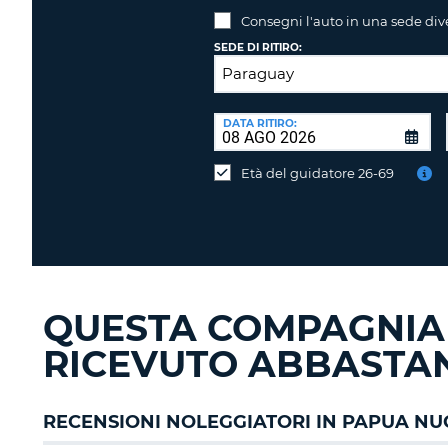
Consegni l'auto in una sede div
SEDE DI RITIRO:
SEDE
DI
DATA RITIRO:
Consegni
RICONSEGNA:
l'auto
Età del guidatore 26-69
in
una
sede
diversa?
QUESTA COMPAGNIA
RICEVUTO ABBASTAN
RECENSIONI NOLEGGIATORI IN PAPUA NU