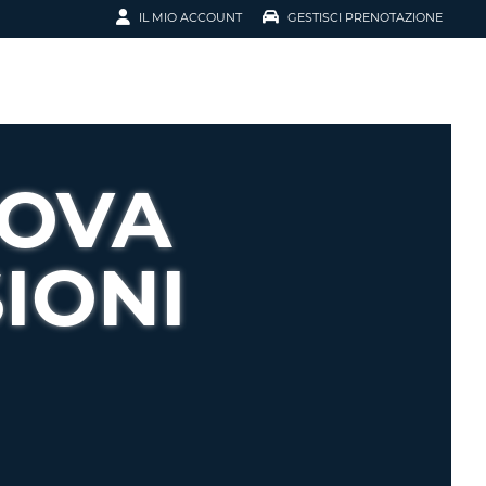
IL MIO ACCOUNT
GESTISCI PRENOTAZIONE
SCI LA
OTAZIONE
IRIZZO EMAIL
IL
UOVA
D
I VOUCHER
IONI
ENOTAZIONE
ICATO LA TUA PASSWORD?
NOTAZIONI PIÙ VELOCI
A UN ACCOUNT