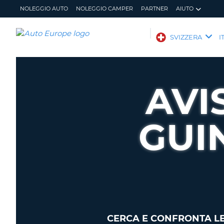
NOLEGGIO AUTO
NOLEGGIO CAMPER
PARTNER
AIUTO
AUTO
SVIZZERA
I
EUROPE
NOLEGGIO
AUTO
AVI
NOLEGGIO
CAMPER
GUI
PARTNER
AIUTO
IL
GESTISCI
MIO
PRENOTAZIONE
ACCOUNT
SVIZZERA
LINGUA
CERCA E CONFRONTA LE