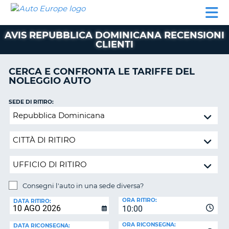
AUTO
NOLEGGIO
NOLEGGIO
NOLEGGIO
PARTNER
AIUTO
EUROPE
AUTO
AUTO
CAMPER
AVIS REPUBBLICA DOMINICANA RECENSIONI
NOLEGGIO
CLIENTI
CAMPER
PARTNER
CERCA E CONFRONTA LE TARIFFE DEL
NE
NOLEGGIO AUTO
AIUTO
IL
SEDE DI RITIRO:
MIO
Consegni
ACCOUNT
l'auto
in
GESTISCI
una
PRENOTAZIONE
sede
SVIZZERA
diversa?
LINGUA
Consegni l'auto in una sede diversa?
SEDE
ORA RITIRO:
DI
DATA RITIRO:
10:00
RICONSEGNA:
ORA RICONSEGNA:
DATA RICONSEGNA: