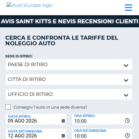
AUTO
NOLEGGIO
NOLEGGIO
NOLEGGIO
PARTNER
AIUTO
EUROPE
AUTO
AUTO
CAMPER
AVIS SAINT KITTS E NEVIS RECENSIONI CLIENTI
NOLEGGIO
CAMPER
CERCA E CONFRONTA LE TARIFFE DEL
PARTNER
NOLEGGIO AUTO
NE
AIUTO
SEDE DI RITIRO:
IL
Consegni
MIO
l'auto
ACCOUNT
in
GESTISCI
una
PRENOTAZIONE
sede
diversa?
SVIZZERA
Consegni l'auto in una sede diversa?
LINGUA
SEDE
ORA RITIRO:
DI
DATA RITIRO:
10:00
RICONSEGNA:
ORA RICONSEGNA:
DATA RICONSEGNA:
10:00