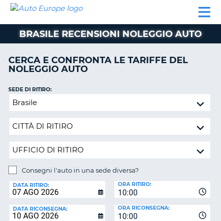
AUTO
NOLEGGIO
NOLEGGIO
NOLEGGIO
PARTNER
AIUTO
EUROPE
AUTO
AUTO
CAMPER
BRASILE RECENSIONI NOLEGGIO AUTO
NOLEGGIO
CAMPER
CERCA E CONFRONTA LE TARIFFE DEL
PARTNER
NOLEGGIO AUTO
NE
AIUTO
SEDE DI RITIRO:
IL
Consegni
MIO
l'auto
ACCOUNT
in
GESTISCI
una
PRENOTAZIONE
sede
diversa?
SVIZZERA
Consegni l'auto in una sede diversa?
LINGUA
SEDE
ORA RITIRO:
DI
DATA RITIRO:
10:00
RICONSEGNA:
ORA RICONSEGNA:
DATA RICONSEGNA:
10:00