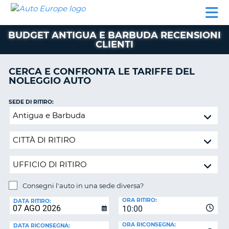
AUTO
NOLEGGIO
NOLEGGIO
NOLEGGIO
PARTNER
AIUTO
EUROPE
AUTO
AUTO
CAMPER
BUDGET ANTIGUA E BARBUDA RECENSIONI
NOLEGGIO
CLIENTI
CAMPER
PARTNER
CERCA E CONFRONTA LE TARIFFE DEL
NE
NOLEGGIO AUTO
AIUTO
IL
SEDE DI RITIRO:
MIO
Consegni
ACCOUNT
l'auto
in
GESTISCI
una
PRENOTAZIONE
sede
SVIZZERA
diversa?
LINGUA
Consegni l'auto in una sede diversa?
SEDE
ORA RITIRO:
DI
DATA RITIRO:
10:00
RICONSEGNA:
ORA RICONSEGNA:
DATA RICONSEGNA: