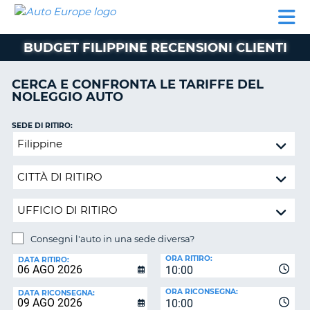
AUTO
NOLEGGIO
NOLEGGIO
NOLEGGIO
PARTNER
AIUTO
EUROPE
AUTO
AUTO
CAMPER
BUDGET FILIPPINE RECENSIONI CLIENTI
NOLEGGIO
CAMPER
CERCA E CONFRONTA LE TARIFFE DEL
PARTNER
NOLEGGIO AUTO
NE
AIUTO
SEDE DI RITIRO:
IL
Consegni
MIO
l'auto
ACCOUNT
in
GESTISCI
una
PRENOTAZIONE
sede
diversa?
SVIZZERA
Consegni l'auto in una sede diversa?
LINGUA
SEDE
ORA RITIRO:
DI
DATA RITIRO:
10:00
RICONSEGNA:
ORA RICONSEGNA:
DATA RICONSEGNA:
10:00