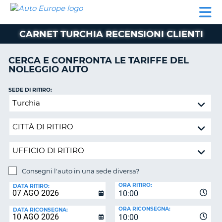
AUTO
NOLEGGIO
NOLEGGIO
NOLEGGIO
PARTNER
AIUTO
EUROPE
AUTO
AUTO
CAMPER
CARNET TURCHIA RECENSIONI CLIENTI
NOLEGGIO
CAMPER
CERCA E CONFRONTA LE TARIFFE DEL
PARTNER
NOLEGGIO AUTO
NE
AIUTO
SEDE DI RITIRO:
IL
Consegni
MIO
l'auto
ACCOUNT
in
GESTISCI
una
PRENOTAZIONE
sede
diversa?
SVIZZERA
Consegni l'auto in una sede diversa?
LINGUA
SEDE
ORA RITIRO:
DI
DATA RITIRO:
10:00
RICONSEGNA:
ORA RICONSEGNA:
DATA RICONSEGNA:
10:00