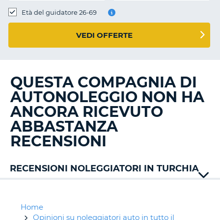
Età del guidatore 26-69
VEDI OFFERTE
QUESTA COMPAGNIA DI
AUTONOLEGGIO NON HA
ANCORA RICEVUTO
ABBASTANZA
RECENSIONI
RECENSIONI NOLEGGIATORI IN TURCHIA
Alamo
Auto
Union
Home
Budget
Opinioni su noleggiatori auto in tutto il
T