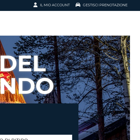
IL MIO ACCOUNT
GESTISCI PRENOTAZIONE
SCI LA
OTAZIONE
IRIZZO EMAIL
IL
 DEL
D
I VOUCHER
ONDO
ENOTAZIONE
ICATO LA TUA PASSWORD?
NOTAZIONI PIÙ VELOCI
A UN ACCOUNT