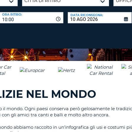
CARATTE
NUOVA
ALMEN
AGENZIE D
PASSWORD
ORA RITIRO:
DATA RICONSEGNA:
UN
10:00
CARATTE
MAISUCO
ALMEN
MODIFIC
PASSWO
UN
CARATTE
MINUSCO
CANCEL
ALMEN
UN
NUMERO
ALMEN
LIZIE NEL MONDO
UN
CARATTE
SPECIALE
utto il mondo. Ogni paesi conserva però gelosamente le tradiz
con gli amici tra canti e balli e molto altro ancora.
ondo abbiamo raccolto in un'infografica gli usi e costumi più 