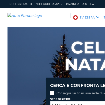
NOLEGGIO AUTO
NOLEGGIO CAMPER
PARTNER
AIUTO
AUTO
SVIZZERA
I
EUROPE
NOLEGGIO
AUTO
CEL
NOLEGGIO
CAMPER
NAT
PARTNER
AIUTO
IL
GESTISCI
MIO
PRENOTAZIONE
ACCOUNT
SVIZZERA
LINGUA
CERCA E CONFRONTA LE
Consegni l'auto in una sede div
SEDE DI RITIRO: