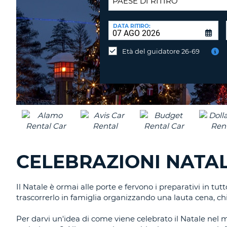
SEDE
DI
DATA RITIRO:
Consegni
RICONSEGNA:
l'auto
Età del guidatore 26-69
in
una
sede
diversa?
CELEBRAZIONI NATA
Il Natale è ormai alle porte e fervono i preparativi in t
trascorrerlo in famiglia organizzando una lauta cena, chi 
Per darvi un'idea di come viene celebrato il Natale nel m