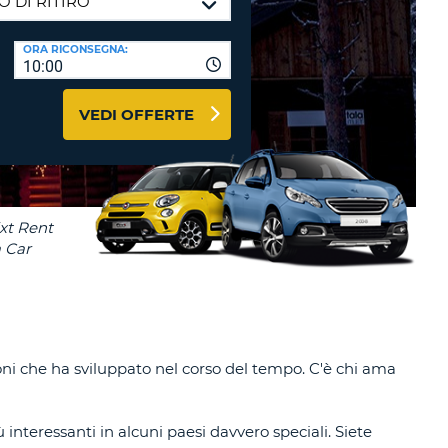
RI
O
I VIAGGIO E AFFILIATI
ORA RICONSEGNA:
WEB
10:00
LOGIN
RE
LO
VEDI OFFERTE
TO
A
RD
RE
LO
O
O
RE
ioni che ha sviluppato nel corso del tempo. C'è chi ama
interessanti in alcuni paesi davvero speciali. Siete