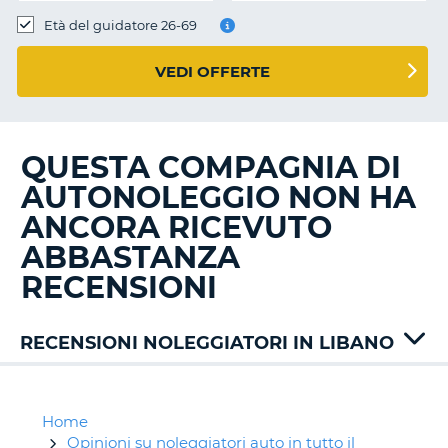
Età del guidatore 26-69
VEDI OFFERTE
QUESTA COMPAGNIA DI
AUTONOLEGGIO NON HA
ANCORA RICEVUTO
ABBASTANZA
RECENSIONI
RECENSIONI NOLEGGIATORI IN LIBANO
Advance
Avis
Budget
Home
Opinioni su noleggiatori auto in tutto il
T