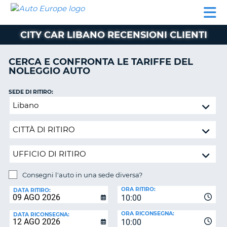
AUTO
NOLEGGIO
NOLEGGIO
NOLEGGIO
PARTNER
AIUTO
EUROPE
AUTO
AUTO
CAMPER
CITY CAR LIBANO RECENSIONI CLIENTI
NOLEGGIO
CAMPER
CERCA E CONFRONTA LE TARIFFE DEL
PARTNER
NOLEGGIO AUTO
NE
AIUTO
SEDE DI RITIRO:
IL
Consegni
MIO
l'auto
ACCOUNT
in
GESTISCI
una
PRENOTAZIONE
sede
diversa?
SVIZZERA
Consegni l'auto in una sede diversa?
LINGUA
SEDE
ORA RITIRO:
DI
DATA RITIRO:
10:00
RICONSEGNA:
ORA RICONSEGNA:
DATA RICONSEGNA:
10:00