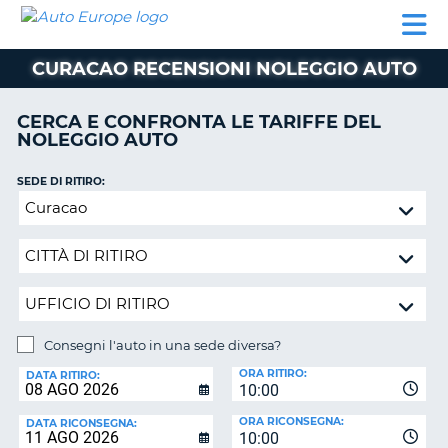
AUTO
NOLEGGIO
NOLEGGIO
NOLEGGIO
PARTNER
AIUTO
EUROPE
AUTO
AUTO
CAMPER
CURACAO RECENSIONI NOLEGGIO AUTO
NOLEGGIO
CAMPER
CERCA E CONFRONTA LE TARIFFE DEL
PARTNER
NOLEGGIO AUTO
NE
AIUTO
SEDE DI RITIRO:
IL
Consegni
MIO
l'auto
ACCOUNT
in
GESTISCI
una
PRENOTAZIONE
sede
diversa?
SVIZZERA
Consegni l'auto in una sede diversa?
LINGUA
SEDE
ORA RITIRO:
DI
DATA RITIRO:
10:00
RICONSEGNA:
ORA RICONSEGNA:
DATA RICONSEGNA:
10:00