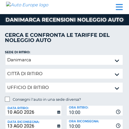
AUTO
NOLEGGIO
NOLEGGIO
NOLEGGIO
PARTNER
AIUTO
EUROPE
AUTO
AUTO
CAMPER
DANIMARCA RECENSIONI NOLEGGIO AUTO
NOLEGGIO
CAMPER
CERCA E CONFRONTA LE TARIFFE DEL
PARTNER
NOLEGGIO AUTO
NE
AIUTO
SEDE DI RITIRO:
IL
Consegni
MIO
l'auto
ACCOUNT
in
GESTISCI
una
PRENOTAZIONE
sede
diversa?
SVIZZERA
Consegni l'auto in una sede diversa?
LINGUA
SEDE
ORA RITIRO:
DI
DATA RITIRO:
10:00
RICONSEGNA:
ORA RICONSEGNA:
DATA RICONSEGNA:
10:00