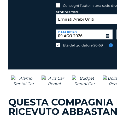
Consegni l'auto in una sede div
SEDE DI RITIRO:
SEDE
DI
DATA RITIRO:
Consegni
RICONSEGNA:
l'auto
Età del guidatore 26-69
in
una
sede
diversa?
QUESTA COMPAGNIA 
RICEVUTO ABBASTAN