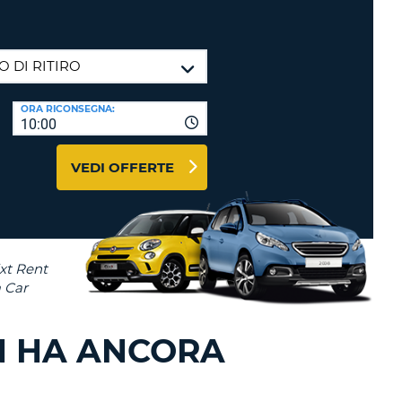
RI
O
I VIAGGIO E AFFILIATI
WEB
LOGIN
RE
LO
ORA RICONSEGNA:
TO
A
10:00
RD
RE
VEDI OFFERTE
LO
O
O
RE
N HA ANCORA