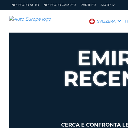
NOLEGGIO AUTO
NOLEGGIO CAMPER
PARTNER
AIUTO
AUTO
SVIZZERA
I
EUROPE
NOLEGGIO
AUTO
EMIR
NOLEGGIO
CAMPER
RECE
PARTNER
AIUTO
IL
GESTISCI
MIO
PRENOTAZIONE
ACCOUNT
SVIZZERA
LINGUA
CERCA E CONFRONTA LE