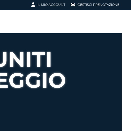
IL MIO ACCOUNT
GESTISCI PRENOTAZIONE
SCI LA
OTAZIONE
IRIZZO EMAIL
IL
UNITI
D
I VOUCHER
EGGIO
ENOTAZIONE
ICATO LA TUA PASSWORD?
NOTAZIONI PIÙ VELOCI
A UN ACCOUNT