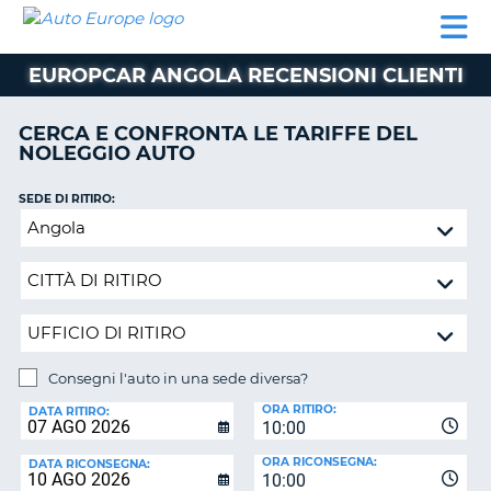
AUTO
NOLEGGIO
NOLEGGIO
NOLEGGIO
PARTNER
AIUTO
EUROPE
AUTO
AUTO
CAMPER
EUROPCAR ANGOLA RECENSIONI CLIENTI
NOLEGGIO
CAMPER
CERCA E CONFRONTA LE TARIFFE DEL
PARTNER
NOLEGGIO AUTO
NE
AIUTO
SEDE DI RITIRO:
IL
Consegni
MIO
l'auto
ACCOUNT
in
GESTISCI
una
PRENOTAZIONE
sede
diversa?
SVIZZERA
Consegni l'auto in una sede diversa?
LINGUA
SEDE
ORA RITIRO:
DI
DATA RITIRO:
10:00
RICONSEGNA:
ORA RICONSEGNA:
DATA RICONSEGNA:
10:00