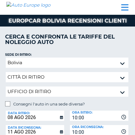
AUTO
NOLEGGIO
NOLEGGIO
NOLEGGIO
PARTNER
AIUTO
EUROPE
AUTO
AUTO
CAMPER
EUROPCAR BOLIVIA RECENSIONI CLIENTI
NOLEGGIO
CAMPER
CERCA E CONFRONTA LE TARIFFE DEL
PARTNER
NOLEGGIO AUTO
NE
AIUTO
SEDE DI RITIRO:
IL
Consegni
MIO
l'auto
ACCOUNT
in
GESTISCI
una
PRENOTAZIONE
sede
diversa?
SVIZZERA
Consegni l'auto in una sede diversa?
LINGUA
SEDE
ORA RITIRO:
DI
DATA RITIRO:
10:00
RICONSEGNA:
ORA RICONSEGNA:
DATA RICONSEGNA:
10:00