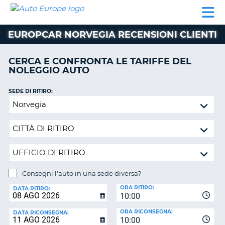
AUTO
NOLEGGIO
NOLEGGIO
NOLEGGIO
PARTNER
AIUTO
EUROPE
AUTO
AUTO
CAMPER
EUROPCAR NORVEGIA RECENSIONI CLIENTI
NOLEGGIO
CAMPER
CERCA E CONFRONTA LE TARIFFE DEL
PARTNER
NOLEGGIO AUTO
NE
AIUTO
SEDE DI RITIRO:
IL
Consegni
MIO
l'auto
ACCOUNT
in
GESTISCI
una
PRENOTAZIONE
sede
diversa?
SVIZZERA
Consegni l'auto in una sede diversa?
LINGUA
SEDE
ORA RITIRO:
DI
DATA RITIRO:
10:00
RICONSEGNA:
ORA RICONSEGNA:
DATA RICONSEGNA:
10:00