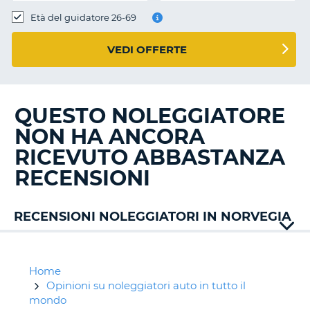
Età del guidatore 26-69
VEDI OFFERTE
QUESTO NOLEGGIATORE
NON HA ANCORA
RICEVUTO ABBASTANZA
RECENSIONI
RECENSIONI NOLEGGIATORI IN NORVEGIA
Alamo
Avis
Budget
Home
Hertz
Opinioni su noleggiatori auto in tutto il
Keddy
mondo
T