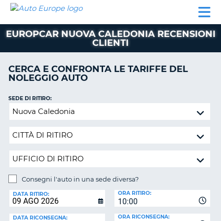
AUTO
NOLEGGIO
NOLEGGIO
NOLEGGIO
PARTNER
AIUTO
EUROPE
AUTO
AUTO
CAMPER
EUROPCAR NUOVA CALEDONIA RECENSIONI
NOLEGGIO
CLIENTI
CAMPER
PARTNER
CERCA E CONFRONTA LE TARIFFE DEL
NE
NOLEGGIO AUTO
AIUTO
IL
SEDE DI RITIRO:
MIO
Consegni
ACCOUNT
l'auto
in
GESTISCI
una
PRENOTAZIONE
sede
SVIZZERA
diversa?
LINGUA
Consegni l'auto in una sede diversa?
SEDE
ORA RITIRO:
DI
DATA RITIRO:
10:00
RICONSEGNA:
ORA RICONSEGNA:
DATA RICONSEGNA: