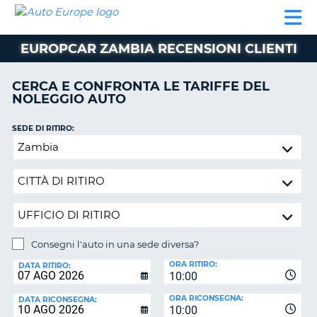
AUTO
NOLEGGIO
NOLEGGIO
NOLEGGIO
PARTNER
AIUTO
EUROPE
AUTO
AUTO
CAMPER
EUROPCAR ZAMBIA RECENSIONI CLIENTI
NOLEGGIO
CAMPER
CERCA E CONFRONTA LE TARIFFE DEL
PARTNER
NOLEGGIO AUTO
NE
AIUTO
SEDE DI RITIRO:
IL
Consegni
MIO
l'auto
ACCOUNT
in
GESTISCI
una
PRENOTAZIONE
sede
diversa?
SVIZZERA
Consegni l'auto in una sede diversa?
LINGUA
SEDE
ORA RITIRO:
DI
DATA RITIRO:
10:00
RICONSEGNA:
ORA RICONSEGNA:
DATA RICONSEGNA:
10:00