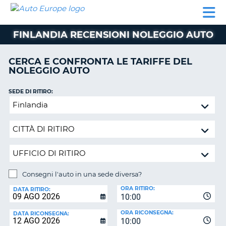
AUTO
NOLEGGIO
NOLEGGIO
NOLEGGIO
PARTNER
AIUTO
EUROPE
AUTO
AUTO
CAMPER
FINLANDIA RECENSIONI NOLEGGIO AUTO
NOLEGGIO
CAMPER
CERCA E CONFRONTA LE TARIFFE DEL
PARTNER
NOLEGGIO AUTO
NE
AIUTO
SEDE DI RITIRO:
IL
Consegni
MIO
l'auto
ACCOUNT
in
GESTISCI
una
PRENOTAZIONE
sede
diversa?
SVIZZERA
Consegni l'auto in una sede diversa?
LINGUA
SEDE
ORA RITIRO:
DI
DATA RITIRO:
10:00
RICONSEGNA:
ORA RICONSEGNA:
DATA RICONSEGNA:
10:00