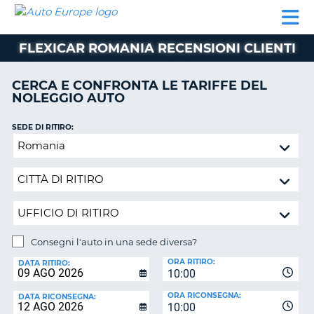
AUTO
NOLEGGIO
NOLEGGIO
NOLEGGIO
PARTNER
AIUTO
EUROPE
AUTO
AUTO
CAMPER
FLEXICAR ROMANIA RECENSIONI CLIENTI
NOLEGGIO
CAMPER
CERCA E CONFRONTA LE TARIFFE DEL
PARTNER
NOLEGGIO AUTO
NE
AIUTO
SEDE DI RITIRO:
IL
Consegni
MIO
l'auto
ACCOUNT
in
GESTISCI
una
PRENOTAZIONE
sede
diversa?
SVIZZERA
Consegni l'auto in una sede diversa?
LINGUA
SEDE
ORA RITIRO:
DI
DATA RITIRO:
10:00
RICONSEGNA:
ORA RICONSEGNA:
DATA RICONSEGNA:
10:00