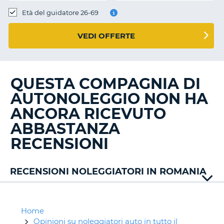
Età del guidatore 26-69
VEDI OFFERTE
QUESTA COMPAGNIA DI
AUTONOLEGGIO NON HA
ANCORA RICEVUTO
ABBASTANZA
RECENSIONI
RECENSIONI NOLEGGIATORI IN ROMANIA
Addcar
Alamo
Klass-
Home
wagen
Opinioni su noleggiatori auto in tutto il
T