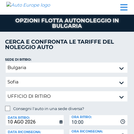
AUTO
NOLEGGIO
NOLEGGIO
NOLEGGIO
PARTNER
AIUTO
EUROPE
AUTO
AUTO
CAMPER
OPZIONI FLOTTA AUTONOLEGGIO IN
NOLEGGIO
BULGARIA
CAMPER
PARTNER
CERCA E CONFRONTA LE TARIFFE DEL
NE
NOLEGGIO AUTO
AIUTO
IL
SEDE DI RITIRO:
MIO
Consegni
ACCOUNT
l'auto
in
GESTISCI
una
PRENOTAZIONE
sede
SVIZZERA
diversa?
LINGUA
Consegni l'auto in una sede diversa?
SEDE
ORA RITIRO:
DI
DATA RITIRO:
10:00
RICONSEGNA:
ORA RICONSEGNA:
DATA RICONSEGNA: