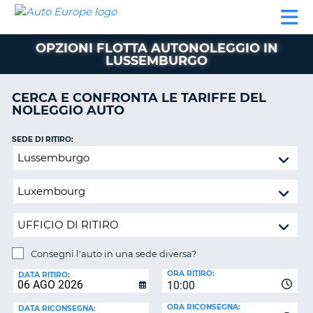
AUTO
NOLEGGIO
NOLEGGIO
NOLEGGIO
PARTNER
AIUTO
EUROPE
AUTO
AUTO
CAMPER
OPZIONI FLOTTA AUTONOLEGGIO IN
NOLEGGIO
LUSSEMBURGO
CAMPER
PARTNER
CERCA E CONFRONTA LE TARIFFE DEL
NE
NOLEGGIO AUTO
AIUTO
IL
SEDE DI RITIRO:
MIO
Consegni
ACCOUNT
l'auto
in
GESTISCI
una
PRENOTAZIONE
sede
SVIZZERA
diversa?
LINGUA
Consegni l'auto in una sede diversa?
SEDE
ORA RITIRO:
DI
DATA RITIRO:
10:00
RICONSEGNA:
ORA RICONSEGNA:
DATA RICONSEGNA: