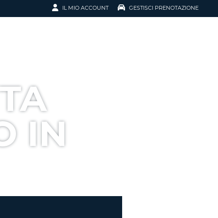
IL MIO ACCOUNT
GESTISCI PRENOTAZIONE
SCI LA
OTAZIONE
IRIZZO EMAIL
IL
TTA
D
I VOUCHER
 IN
ENOTAZIONE
ICATO LA TUA PASSWORD?
NOTAZIONI PIÙ VELOCI
A UN ACCOUNT