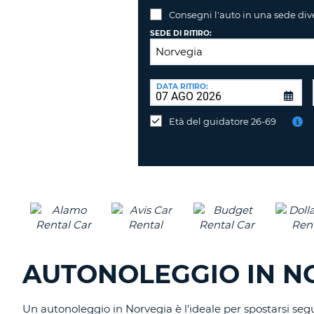
Consegni l'auto in una sede div
SEDE DI RITIRO:
SEDE
DI
DATA RITIRO:
Consegni
RICONSEGNA:
l'auto
Età del guidatore 26-69
in
una
sede
diversa?
AUTONOLEGGIO IN N
Un autonoleggio in Norvegia è l'ideale per spostarsi seguen