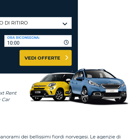
RI
O
I VIAGGIO E AFFILIATI
WEB
LOGIN
RE
LO
ORA RICONSEGNA:
TO
A
10:00
RD
RE
VEDI OFFERTE
LO
O
O
RE
 panorami dei bellissimi fiordi norvegesi. Le agenzie di