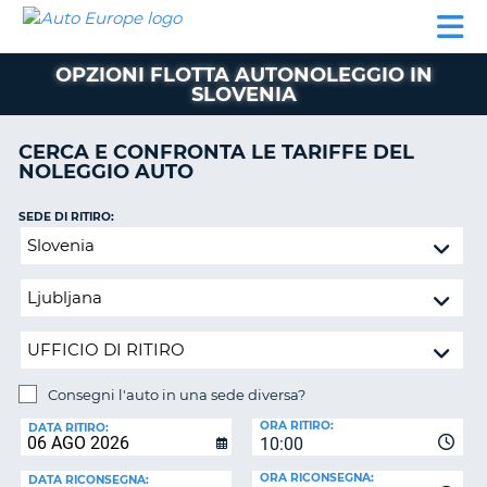
AUTO
NOLEGGIO
NOLEGGIO
NOLEGGIO
PARTNER
AIUTO
EUROPE
AUTO
AUTO
CAMPER
OPZIONI FLOTTA AUTONOLEGGIO IN
NOLEGGIO
SLOVENIA
CAMPER
PARTNER
CERCA E CONFRONTA LE TARIFFE DEL
NE
NOLEGGIO AUTO
AIUTO
IL
SEDE DI RITIRO:
MIO
Consegni
ACCOUNT
l'auto
in
GESTISCI
una
PRENOTAZIONE
sede
SVIZZERA
diversa?
LINGUA
Consegni l'auto in una sede diversa?
SEDE
ORA RITIRO:
DI
DATA RITIRO:
10:00
RICONSEGNA:
ORA RICONSEGNA:
DATA RICONSEGNA: