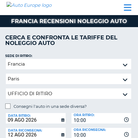
AUTO
NOLEGGIO
NOLEGGIO
NOLEGGIO
PARTNER
AIUTO
EUROPE
AUTO
AUTO
CAMPER
FRANCIA RECENSIONI NOLEGGIO AUTO
NOLEGGIO
CAMPER
CERCA E CONFRONTA LE TARIFFE DEL
PARTNER
NOLEGGIO AUTO
NE
AIUTO
SEDE DI RITIRO:
IL
Consegni
MIO
l'auto
ACCOUNT
in
GESTISCI
una
PRENOTAZIONE
sede
diversa?
SVIZZERA
Consegni l'auto in una sede diversa?
LINGUA
SEDE
ORA RITIRO:
DI
DATA RITIRO:
10:00
RICONSEGNA:
ORA RICONSEGNA:
DATA RICONSEGNA:
10:00