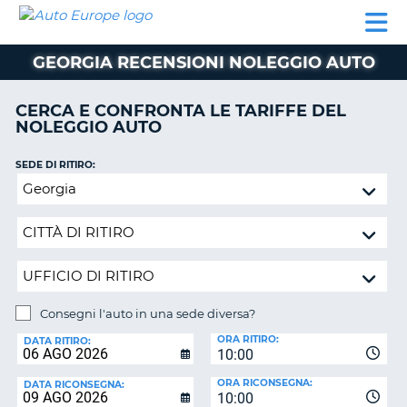
AUTO
NOLEGGIO
NOLEGGIO
NOLEGGIO
PARTNER
AIUTO
EUROPE
AUTO
AUTO
CAMPER
GEORGIA RECENSIONI NOLEGGIO AUTO
NOLEGGIO
CAMPER
CERCA E CONFRONTA LE TARIFFE DEL
PARTNER
NOLEGGIO AUTO
NE
AIUTO
SEDE DI RITIRO:
IL
Consegni
MIO
l'auto
ACCOUNT
in
GESTISCI
una
PRENOTAZIONE
sede
diversa?
SVIZZERA
Consegni l'auto in una sede diversa?
LINGUA
SEDE
ORA RITIRO:
DI
DATA RITIRO:
10:00
RICONSEGNA:
ORA RICONSEGNA:
DATA RICONSEGNA:
10:00