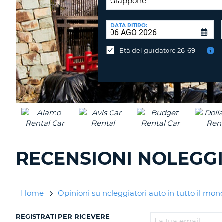
SEDE
DI
DATA RITIRO:
Consegni
RICONSEGNA:
l'auto
Età del guidatore 26-69
in
una
sede
diversa?
RECENSIONI NOLEGGI
Home
Opinioni su noleggiatori auto in tutto il mo
REGISTRATI PER RICEVERE