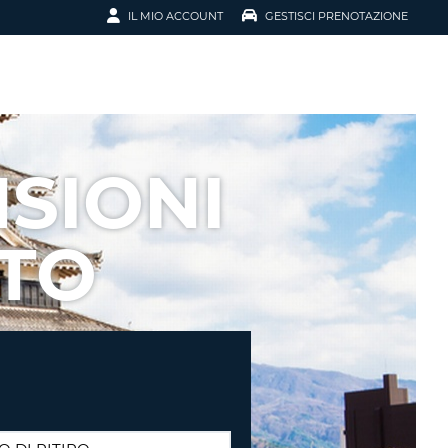
IL MIO ACCOUNT
GESTISCI PRENOTAZIONE
SCI LA
OTAZIONE
IRIZZO EMAIL
IL
SIONI
D
I VOUCHER
TO
ENOTAZIONE
ICATO LA TUA PASSWORD?
NOTAZIONI PIÙ VELOCI
A UN ACCOUNT