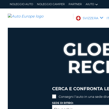
NOLEGGIO AUTO
NOLEGGIO CAMPER
PARTNER
AIUTO
AUTO
SVIZZERA
I
EUROPE
NOLEGGIO
AUTO
GLO
NOLEGGIO
CAMPER
REC
PARTNER
AIUTO
IL
GESTISCI
MIO
PRENOTAZIONE
ACCOUNT
SVIZZERA
LINGUA
CERCA E CONFRONTA LE
Consegni l'auto in una sede div
SEDE DI RITIRO: