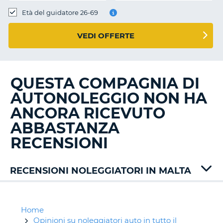
Età del guidatore 26-69
VEDI OFFERTE
QUESTA COMPAGNIA DI
AUTONOLEGGIO NON HA
ANCORA RICEVUTO
ABBASTANZA
RECENSIONI
RECENSIONI NOLEGGIATORI IN MALTA
Auto
Union
Avis
Home
Budget
Opinioni su noleggiatori auto in tutto il
T