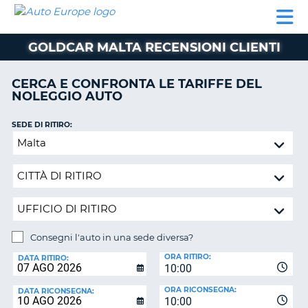
AUTO
NOLEGGIO
NOLEGGIO
NOLEGGIO
PARTNER
AIUTO
EUROPE
AUTO
AUTO
CAMPER
GOLDCAR MALTA RECENSIONI CLIENTI
NOLEGGIO
CAMPER
CERCA E CONFRONTA LE TARIFFE DEL
PARTNER
NOLEGGIO AUTO
NE
AIUTO
SEDE DI RITIRO:
IL
Consegni
MIO
l'auto
ACCOUNT
in
GESTISCI
una
PRENOTAZIONE
sede
diversa?
SVIZZERA
Consegni l'auto in una sede diversa?
LINGUA
SEDE
ORA RITIRO:
DI
DATA RITIRO:
10:00
RICONSEGNA:
ORA RICONSEGNA:
DATA RICONSEGNA:
10:00