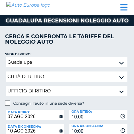
AUTO
NOLEGGIO
NOLEGGIO
NOLEGGIO
PARTNER
AIUTO
EUROPE
AUTO
AUTO
CAMPER
GUADALUPA RECENSIONI NOLEGGIO AUTO
NOLEGGIO
CAMPER
CERCA E CONFRONTA LE TARIFFE DEL
PARTNER
NOLEGGIO AUTO
NE
AIUTO
SEDE DI RITIRO:
IL
Consegni
MIO
l'auto
ACCOUNT
in
GESTISCI
una
PRENOTAZIONE
sede
diversa?
SVIZZERA
Consegni l'auto in una sede diversa?
LINGUA
SEDE
ORA RITIRO:
DI
DATA RITIRO:
10:00
RICONSEGNA:
ORA RICONSEGNA:
DATA RICONSEGNA:
10:00