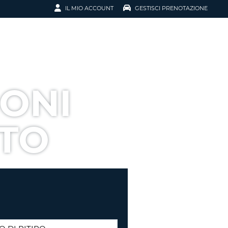
IL MIO ACCOUNT
GESTISCI PRENOTAZIONE
SCI LA
OTAZIONE
IRIZZO EMAIL
IL
ONI
D
I VOUCHER
TO
ENOTAZIONE
ICATO LA TUA PASSWORD?
NOTAZIONI PIÙ VELOCI
A UN ACCOUNT