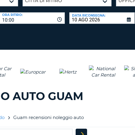
CARATTE
NUOVA
ALMEN
AGENZIE D
PASSWORD
ORA RITIRO:
DATA RICONSEGNA:
UN
10:00
CARATTE
MAISUCO
ALMEN
MODIFIC
PASSWO
UN
CARATTE
MINUSCO
CANCEL
ALMEN
UN
NUMERO
ALMEN
IO AUTO GUAM
UN
CARATTE
SPECIALE
ndo
Guam recensioni noleggio auto