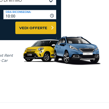
RI
O
I VIAGGIO E AFFILIATI
ORA RICONSEGNA:
WEB
10:00
LOGIN
RE
LO
VEDI OFFERTE
TO
A
RD
RE
LO
O
O
RE