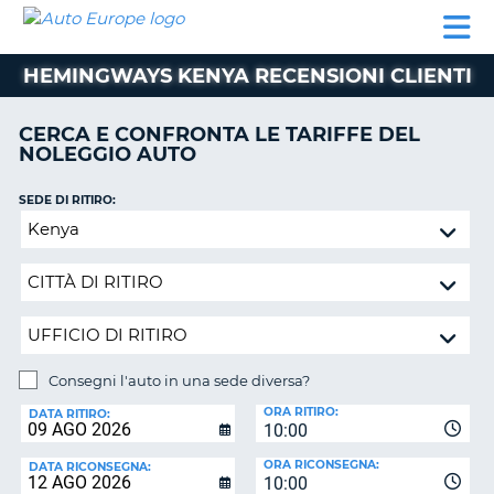
AUTO
NOLEGGIO
NOLEGGIO
NOLEGGIO
PARTNER
AIUTO
EUROPE
AUTO
AUTO
CAMPER
HEMINGWAYS KENYA RECENSIONI CLIENTI
NOLEGGIO
CAMPER
CERCA E CONFRONTA LE TARIFFE DEL
PARTNER
NOLEGGIO AUTO
NE
AIUTO
SEDE DI RITIRO:
IL
Consegni
MIO
l'auto
ACCOUNT
in
GESTISCI
una
PRENOTAZIONE
sede
diversa?
SVIZZERA
Consegni l'auto in una sede diversa?
LINGUA
SEDE
ORA RITIRO:
DI
DATA RITIRO:
10:00
RICONSEGNA:
ORA RICONSEGNA:
DATA RICONSEGNA:
10:00