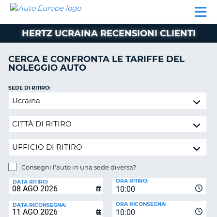
AUTO
NOLEGGIO
NOLEGGIO
NOLEGGIO
PARTNER
AIUTO
EUROPE
AUTO
AUTO
CAMPER
HERTZ UCRAINA RECENSIONI CLIENTI
NOLEGGIO
CAMPER
CERCA E CONFRONTA LE TARIFFE DEL
PARTNER
NOLEGGIO AUTO
NE
AIUTO
SEDE DI RITIRO:
IL
Consegni
MIO
l'auto
ACCOUNT
in
GESTISCI
una
PRENOTAZIONE
sede
diversa?
SVIZZERA
Consegni l'auto in una sede diversa?
LINGUA
SEDE
ORA RITIRO:
DI
DATA RITIRO:
10:00
RICONSEGNA:
ORA RICONSEGNA:
DATA RICONSEGNA:
10:00