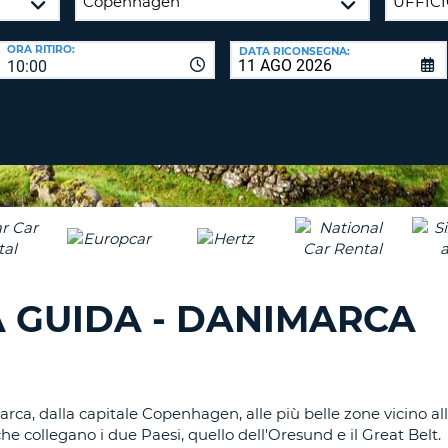
CARATTE
NUOVA
ALMEN
AGENZIE D
PASSWORD
ORA RITIRO:
DATA RICONSEGNA:
UN
10:00
CARATTE
MAISUCO
ALMEN
MODIFIC
PASSWO
UN
CARATTE
MINUSCO
CANCEL
ALMEN
UN
NUMERO
ALMEN
 GUIDA - DANIMARCA
UN
CARATTE
SPECIALE
rca, dalla capitale Copenhagen, alle più belle zone vicino a
che collegano i due Paesi, quello dell'Oresund e il Great Belt.