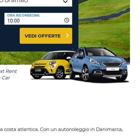
RI
O
I VIAGGIO E AFFILIATI
ORA RICONSEGNA:
WEB
10:00
LOGIN
RE
LO
VEDI OFFERTE
TO
A
RD
RE
LO
O
O
RE
lla costa atlantica. Con un autonoleggio in Danimarca,