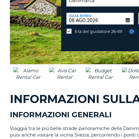
SEDE
DI
DATA RITIRO:
Consegni
RICONSEGNA:
l'auto
Età del guidatore 26-69
in
una
sede
diversa?
INFORMAZIONI SULLA
INFORMAZIONI GENERALI
Viaggia tra le più belle strade panoramiche della Danima
puoi anche visitare la vicina Svezia, percorrendo i ponti 