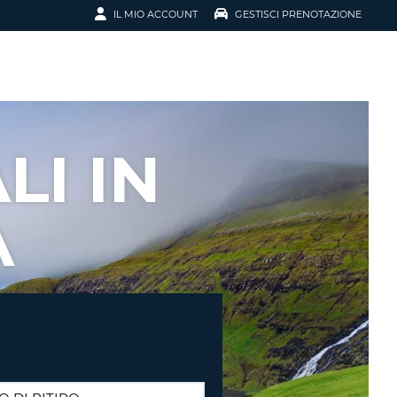
IL MIO ACCOUNT
GESTISCI PRENOTAZIONE
SCI LA
OTAZIONE
IRIZZO EMAIL
IL
LI IN
D
I VOUCHER
A
ENOTAZIONE
ICATO LA TUA PASSWORD?
NOTAZIONI PIÙ VELOCI
A UN ACCOUNT