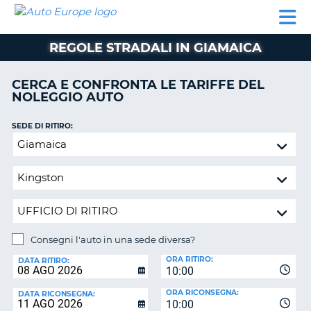
AUTO
NOLEGGIO
NOLEGGIO
NOLEGGIO
PARTNER
AIUTO
EUROPE
AUTO
AUTO
CAMPER
REGOLE STRADALI IN GIAMAICA
NOLEGGIO
CAMPER
CERCA E CONFRONTA LE TARIFFE DEL
PARTNER
NOLEGGIO AUTO
NE
AIUTO
SEDE DI RITIRO:
IL
Consegni
MIO
l'auto
ACCOUNT
in
GESTISCI
una
PRENOTAZIONE
sede
diversa?
SVIZZERA
Consegni l'auto in una sede diversa?
LINGUA
SEDE
ORA RITIRO:
DI
DATA RITIRO:
10:00
RICONSEGNA:
ORA RICONSEGNA:
DATA RICONSEGNA:
10:00