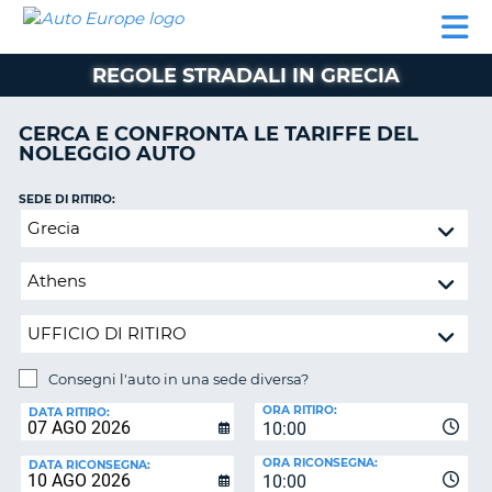
AUTO
NOLEGGIO
NOLEGGIO
NOLEGGIO
PARTNER
AIUTO
EUROPE
AUTO
AUTO
CAMPER
REGOLE STRADALI IN GRECIA
NOLEGGIO
CAMPER
CERCA E CONFRONTA LE TARIFFE DEL
PARTNER
NOLEGGIO AUTO
NE
AIUTO
SEDE DI RITIRO:
IL
Consegni
MIO
l'auto
ACCOUNT
in
GESTISCI
una
PRENOTAZIONE
sede
diversa?
SVIZZERA
Consegni l'auto in una sede diversa?
LINGUA
SEDE
ORA RITIRO:
DI
DATA RITIRO:
10:00
RICONSEGNA:
ORA RICONSEGNA:
DATA RICONSEGNA:
10:00