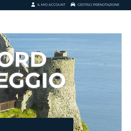
IL MIO ACCOUNT
GESTISCI PRENOTAZIONE
SCI LA
OTAZIONE
IRIZZO EMAIL
IL
NORD
D
I VOUCHER
EGGIO
ENOTAZIONE
ICATO LA TUA PASSWORD?
NOTAZIONI PIÙ VELOCI
A UN ACCOUNT