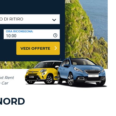
RI
O
I VIAGGIO E AFFILIATI
WEB
LOGIN
RE
LO
ORA RICONSEGNA:
TO
A
10:00
RD
RE
VEDI OFFERTE
LO
O
O
RE
 NORD