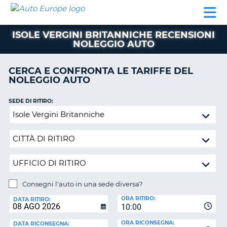
AUTO
NOLEGGIO
NOLEGGIO
NOLEGGIO
PARTNER
AIUTO
EUROPE
AUTO
AUTO
CAMPER
ISOLE VERGINI BRITANNICHE RECENSIONI
NOLEGGIO
NOLEGGIO AUTO
CAMPER
PARTNER
CERCA E CONFRONTA LE TARIFFE DEL
NE
NOLEGGIO AUTO
AIUTO
IL
SEDE DI RITIRO:
MIO
Consegni
ACCOUNT
l'auto
in
GESTISCI
una
PRENOTAZIONE
sede
SVIZZERA
diversa?
LINGUA
Consegni l'auto in una sede diversa?
SEDE
ORA RITIRO:
DI
DATA RITIRO:
10:00
RICONSEGNA:
ORA RICONSEGNA:
DATA RICONSEGNA: